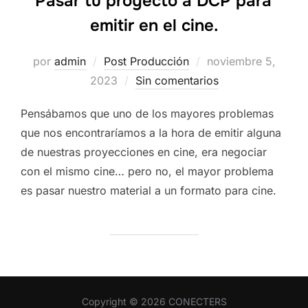
Pasar tu proyecto a DCP para
emitir en el cine.
Publicado
por
admin
Post Producción
noviembre 5,
el
2023
Sin comentarios
Pensábamos que uno de los mayores problemas
que nos encontraríamos a la hora de emitir alguna
de nuestras proyecciones en cine, era negociar
con el mismo cine… pero no, el mayor problema
es pasar nuestro material a un formato para cine.
Copyright © 2026 CONECTERS