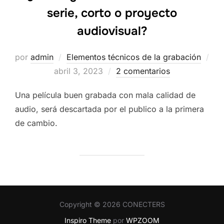
serie, corto o proyecto
audiovisual?
por
admin
Elementos técnicos de la grabación
Publicado
abril 3, 2023
2 comentarios
el
Una película buen grabada con mala calidad de
audio, será descartada por el publico a la primera
de cambio.
Copyright © 2026 CONECTERS
Inspiro Theme
por
WPZOOM