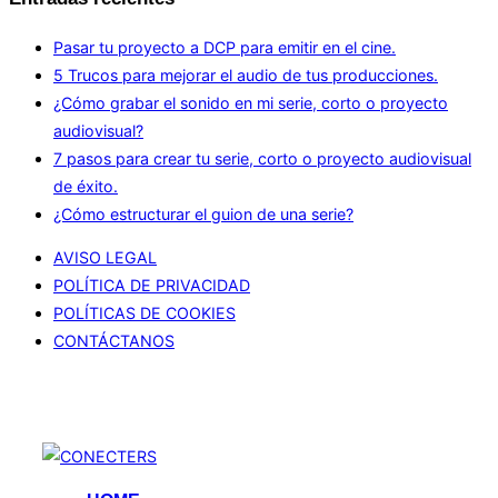
Pasar tu proyecto a DCP para emitir en el cine.
5 Trucos para mejorar el audio de tus producciones.
¿Cómo grabar el sonido en mi serie, corto o proyecto
audiovisual?
7 pasos para crear tu serie, corto o proyecto audiovisual
de éxito.
¿Cómo estructurar el guion de una serie?
AVISO LEGAL
POLÍTICA DE PRIVACIDAD
POLÍTICAS DE COOKIES
CONTÁCTANOS
© Todos los derechos reservados a Conecters Series
Entretaiment
Saltar
al