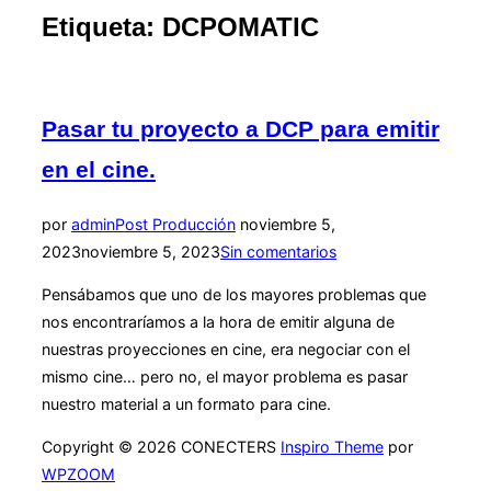
la
Etiqueta:
DCPOMATIC
barra
lateral
y
la
navegación
Pasar tu proyecto a DCP para emitir
en el cine.
Publicado
por
admin
Post Producción
noviembre 5,
el
2023
noviembre 5, 2023
Sin comentarios
Pensábamos que uno de los mayores problemas que
nos encontraríamos a la hora de emitir alguna de
nuestras proyecciones en cine, era negociar con el
mismo cine… pero no, el mayor problema es pasar
nuestro material a un formato para cine.
Copyright © 2026 CONECTERS
Inspiro Theme
por
WPZOOM